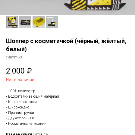
Шоппер с косметичкой (чёрный, жёлтый,
белый)
синтетика
2 000
₽
Нет в наличии
• 100% полиэстер
• Водоотталкивающий материал
• Кнопки-застежки
• Широкое дно
• Прочные ручки
• Двухсторонняя
• Косметичка на молнии
Размер сумки
44х46 см