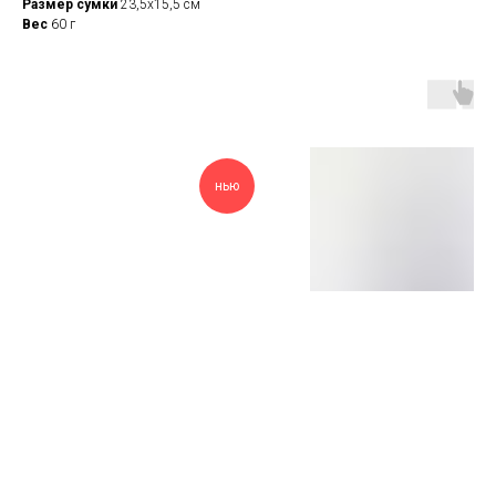
Размер сумки
23,5х15,5 см
Вес
60 г
нью
Косметичка / -92
Сумка-паке
перламутров
Размер
23,5х15,5 см
Размер сумки
44х41 